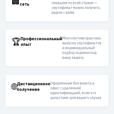
🏢
локациях по всей стране —
сеть
сертификат можно получить
рядом с вами.
Многолетняя практика
🏆
Профессиональный
выпуска сертификатов
опыт
и индивидуальный
подбор подписи под
вашу задачу.
Оформление без визита в
🌐
Дистанционное
офис с удалённой
получение
идентификацией, если это
допустимо для вашего случая.