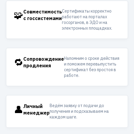
Сертификаты корректно
🧩
Совместимость
работают на порталах
с госсистемами
госорганов, в ЭДО и на
электронных площадках.
Напомним о сроке действия
🔁
Сопровождение
и поможем перевыпустить
продления
сертификат без простоя в
работе.
Ведём заявку от подачи до
👤
Личный
получения и подсказываем на
менеджер
каждом шаге.