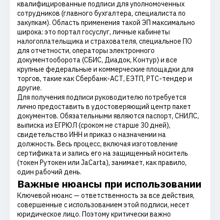
квалифицированные подписи для уполномоченных
сотрудников (главного бухгалтера, специалиста по
закупкам). Область применения такой ЭП максимально
широка: это портал госуслуг, личные кабинеты
налогоплательщика и страхователя, специальное ПО
для отчетности, операторы электронного
документооборота (СБИС, Диадок, Контур) и все
крупные федеральные и коммерческие площадки для
торгов, такие как Сбербанк-АСТ, ЕЭТП, РТС-тендер и
другие.
Для получения подписи руководителю потребуется
лично предоставить в удостоверяющий центр пакет
документов. Обязательными являются паспорт, СНИЛС,
выписка из ЕГРЮЛ (сроком не старше 30 дней),
свидетельство ИНН и приказ о назначении на
должность. Весь процесс, включая изготовление
сертификата и запись его на защищенный носитель
(токен Рутокен или JaCarta), занимает, как правило,
один рабочий день.
Важные нюансы при использовании
Ключевой нюанс — ответственность за все действия,
совершенные с использованием этой подписи, несет
юридическое лицо. Поэтому критически важно