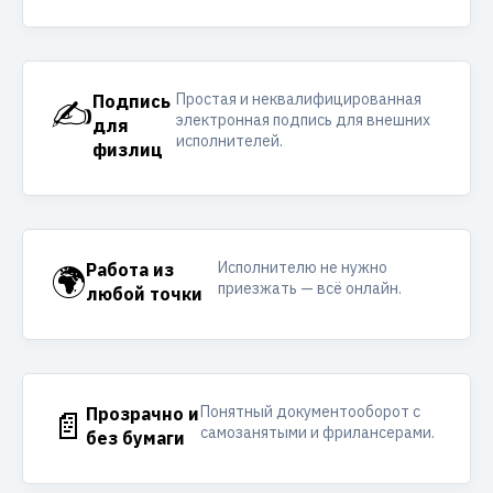
Простая и неквалифицированная
✍️
Подпись
электронная подпись для внешних
для
исполнителей.
физлиц
Исполнителю не нужно
🌍
Работа из
приезжать — всё онлайн.
любой точки
Понятный документооборот с
📄
Прозрачно и
самозанятыми и фрилансерами.
без бумаги