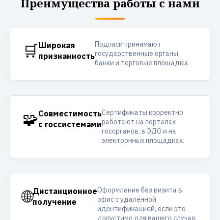
Преимущества работы с нами
Подписи принимают
🛒
Широкая
государственные органы,
признанность
банки и торговые площадки.
Сертификаты корректно
🧩
Совместимость
работают на порталах
с госсистемами
госорганов, в ЭДО и на
электронных площадках.
Оформление без визита в
🌐
Дистанционное
офис с удалённой
получение
идентификацией, если это
допустимо для вашего случая.