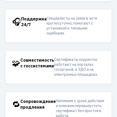
Специалисты на связи в чате
🎧
Поддержка
круглосуточно, помогают с
24/7
установкой и типовыми
ошибками.
Сертификаты корректно
🧩
Совместимость
работают на порталах
с госсистемами
госорганов, в ЭДО и на
электронных площадках.
Напомним о сроке действия
🔁
Сопровождение
и поможем перевыпустить
продления
сертификат без простоя в
работе.