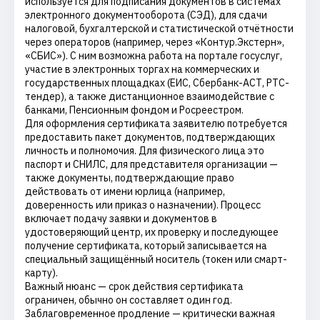
используется для подписания документов в системах
электронного документооборота (СЭД), для сдачи
налоговой, бухгалтерской и статистической отчётности
через операторов (например, через «Контур.Экстерн»,
«СБИС»). С ним возможна работа на портале госуслуг,
участие в электронных торгах на коммерческих и
государственных площадках (ЕИС, Сбербанк-АСТ, РТС-
тендер), а также дистанционное взаимодействие с
банками, Пенсионным фондом и Росреестром.
Для оформления сертификата заявителю потребуется
предоставить пакет документов, подтверждающих
личность и полномочия. Для физического лица это
паспорт и СНИЛС, для представителя организации —
также документы, подтверждающие право
действовать от имени юрлица (например,
доверенность или приказ о назначении). Процесс
включает подачу заявки и документов в
удостоверяющий центр, их проверку и последующее
получение сертификата, который записывается на
специальный защищённый носитель (токен или смарт-
карту).
Важный нюанс — срок действия сертификата
ограничен, обычно он составляет один год.
Заблаговременное продление — критически важная