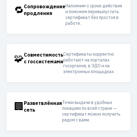
Напомним о сроке действия
🔁
Сопровождение
и поможем перевыпустить
продления
сертификат без простоя в
работе.
Сертификаты корректно
🧩
Совместимость
работают на порталах
с госсистемами
госорганов, в ЭДО и на
электронных площадках.
Точки выдачи в удобных
🏢
Разветвлённая
локациях по всей стране —
сеть
сертификат можно получить
рядом с вами.