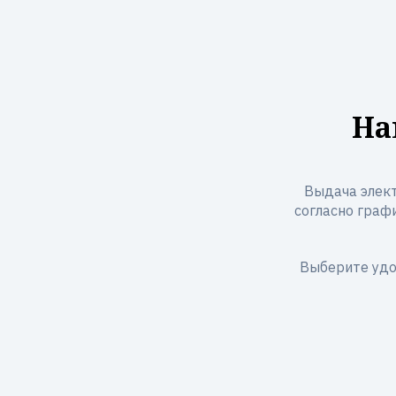
На
Выдача элект
согласно графи
Выберите удо