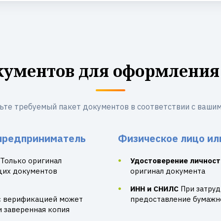
кументов для оформления
ьте требуемый пакет документов в соответствии с вашим
предприниматель
Физическое лицо ил
Только оригинал
Удостоверение личност
щих документов
оригинал документа
ИНН и СНИЛС
При затру
с верификацией может
предоставление бумажно
и заверенная копия