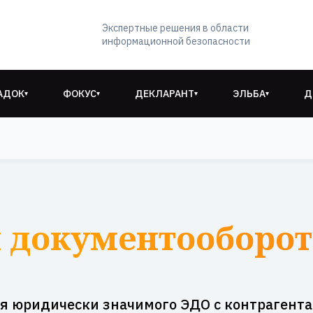
Экспертные решения в области
информационной безопасности
АДОК
ФОКУС
ДЕКЛАРАНТ
ЭЛЬБА
Д
▾
▾
▾
▾
 документооборот
я юридически значимого ЭДО с контрагент