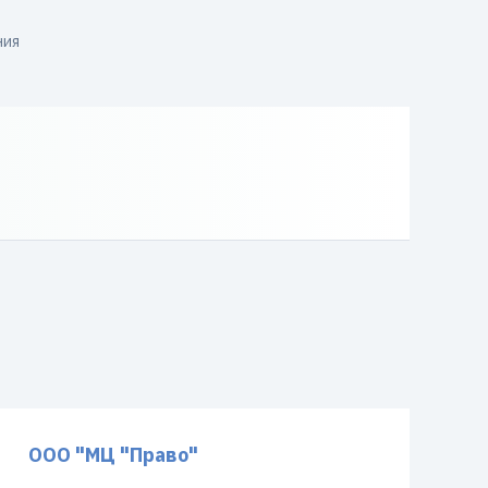
ния
ООО "МЦ "Право"