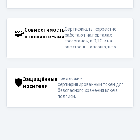
Сертификаты корректно
🧩
Совместимость
работают на порталах
с госсистемами
госорганов, в ЭДО и на
электронных площадках.
Предложим
🛡️
Защищённые
сертифицированный токен для
носители
безопасного хранения ключа
подписи.