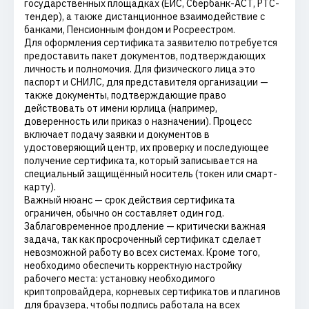
государственных площадках (ЕИС, Сбербанк-АСТ, РТС-
тендер), а также дистанционное взаимодействие с
банками, Пенсионным фондом и Росреестром.
Для оформления сертификата заявителю потребуется
предоставить пакет документов, подтверждающих
личность и полномочия. Для физического лица это
паспорт и СНИЛС, для представителя организации —
также документы, подтверждающие право
действовать от имени юрлица (например,
доверенность или приказ о назначении). Процесс
включает подачу заявки и документов в
удостоверяющий центр, их проверку и последующее
получение сертификата, который записывается на
специальный защищённый носитель (токен или смарт-
карту).
Важный нюанс — срок действия сертификата
ограничен, обычно он составляет один год.
Заблаговременное продление — критически важная
задача, так как просроченный сертификат сделает
невозможной работу во всех системах. Кроме того,
необходимо обеспечить корректную настройку
рабочего места: установку необходимого
криптопровайдера, корневых сертификатов и плагинов
для браузера, чтобы подпись работала на всех