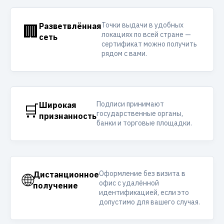
Точки выдачи в удобных
🏢
Разветвлённая
локациях по всей стране —
сеть
сертификат можно получить
рядом с вами.
Подписи принимают
🛒
Широкая
государственные органы,
признанность
банки и торговые площадки.
Оформление без визита в
🌐
Дистанционное
офис с удалённой
получение
идентификацией, если это
допустимо для вашего случая.