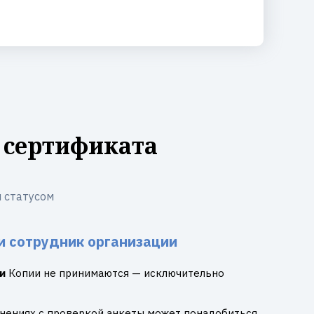
 сертификата
 статусом
и сотрудник организации
и
Копии не принимаются — исключительно
днениях с проверкой анкеты может понадобиться