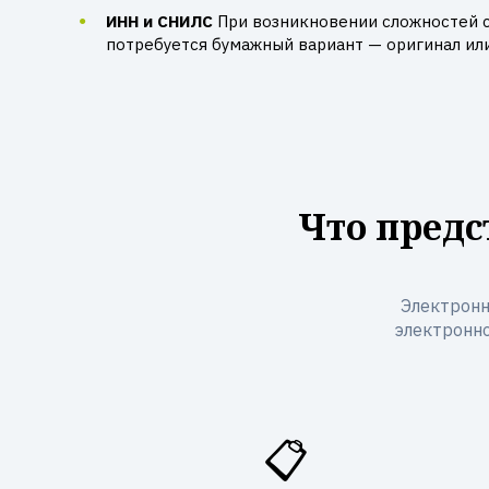
ИНН и СНИЛС
При возникновении сложностей 
потребуется бумажный вариант — оригинал ил
Что предс
Электронн
электронно
📋