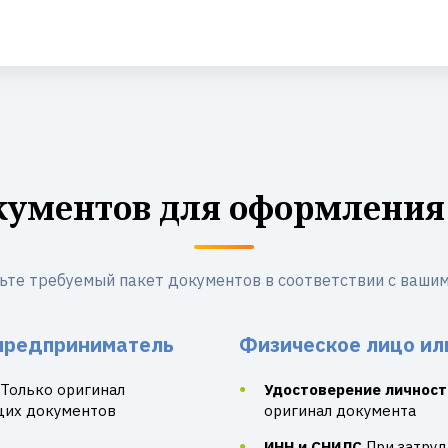
кументов для оформления
ьте требуемый пакет документов в соответствии с вашим
предприниматель
Физическое лицо ил
Только оригинал
Удостоверение личност
щих документов
оригинал документа
ИНН и СНИЛС
При затру