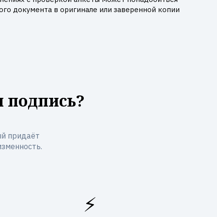
го документа в оригинале или заверенной копии
я подпись?
ый придаёт
изменность.
⚡