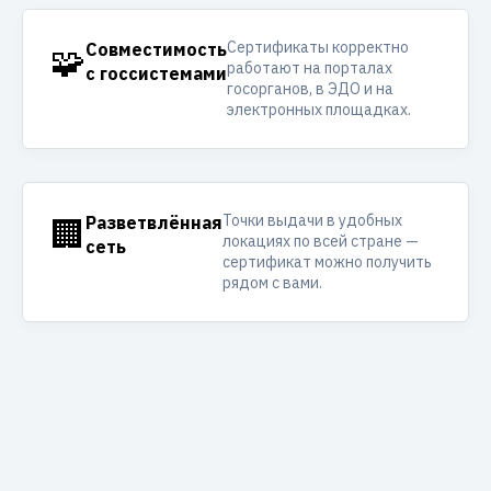
Сертификаты корректно
🧩
Совместимость
работают на порталах
с госсистемами
госорганов, в ЭДО и на
электронных площадках.
Точки выдачи в удобных
🏢
Разветвлённая
локациях по всей стране —
сеть
сертификат можно получить
рядом с вами.