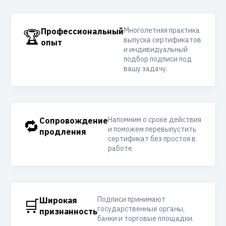
Многолетняя практика
🏆
Профессиональный
выпуска сертификатов
опыт
и индивидуальный
подбор подписи под
вашу задачу.
Напомним о сроке действия
🔁
Сопровождение
и поможем перевыпустить
продления
сертификат без простоя в
работе.
Подписи принимают
🛒
Широкая
государственные органы,
признанность
банки и торговые площадки.