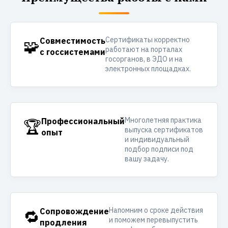
Сертификаты корректно
🧩
Совместимость
работают на порталах
с госсистемами
госорганов, в ЭДО и на
электронных площадках.
Многолетняя практика
🏆
Профессиональный
выпуска сертификатов
опыт
и индивидуальный
подбор подписи под
вашу задачу.
Напомним о сроке действия
🔁
Сопровождение
и поможем перевыпустить
продления