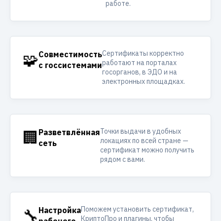
работе.
Сертификаты корректно
🧩
Совместимость
работают на порталах
с госсистемами
госорганов, в ЭДО и на
электронных площадках.
Точки выдачи в удобных
🏢
Разветвлённая
локациях по всей стране —
сеть
сертификат можно получить
рядом с вами.
Поможем установить сертификат,
🔧
Настройка
КриптоПро и плагины, чтобы