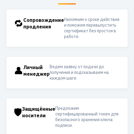
Напомним о сроке действия
🔁
Сопровождение
и поможем перевыпустить
продления
сертификат без простоя в
работе.
Ведём заявку от подачи до
👤
Личный
получения и подсказываем на
менеджер
каждом шаге.
Предложим
🛡️
Защищённые
сертифицированный токен для
носители
безопасного хранения ключа
подписи.