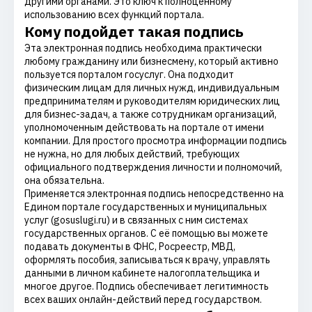
другими органами. Это ключ к полноценному
использованию всех функций портала.
Кому подойдет такая подпись
Эта электронная подпись необходима практически
любому гражданину или бизнесмену, который активно
пользуется порталом госуслуг. Она подходит
физическим лицам для личных нужд, индивидуальным
предпринимателям и руководителям юридических лиц
для бизнес-задач, а также сотрудникам организаций,
уполномоченным действовать на портале от имени
компании. Для простого просмотра информации подпись
не нужна, но для любых действий, требующих
официального подтверждения личности и полномочий,
она обязательна.
Применяется электронная подпись непосредственно на
Едином портале государственных и муниципальных
услуг (gosuslugi.ru) и в связанных с ним системах
государственных органов. С её помощью вы можете
подавать документы в ФНС, Росреестр, МВД,
оформлять пособия, записываться к врачу, управлять
данными в личном кабинете налогоплательщика и
многое другое. Подпись обеспечивает легитимность
всех ваших онлайн-действий перед государством.