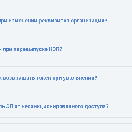
 при изменении реквизитов организации?
н при перевыпуске КЭП?
 возвращать токен при увольнении?
ль ЭП от несанкционированного доступа?