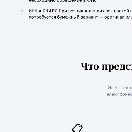
необходимо обращение в ФНС
ИНН и СНИЛС
При возникновении сложностей 
потребуется бумажный вариант — оригинал ил
Что предс
Электронн
электронно
📋