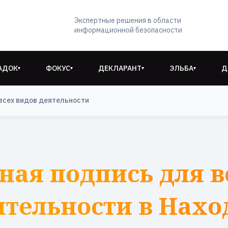
Экспертные решения в области
информационной безопасности
АДОК
ФОКУС
ДЕКЛАРАНТ
ЭЛЬБА
Д
▾
▾
▾
▾
всех видов деятельности
ная подпись для в
ятельности в Нахо