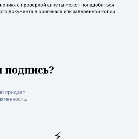
днениях с проверкой анкеты может понадобиться
го документа в оригинале или заверенной копии
я подпись?
ый придаёт
изменность.
⚡