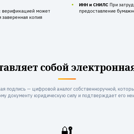
ИНН и СНИЛС
При затру
с верификацией может
предоставление бумажно
и заверенная копия
тавляет собой электронна
ая подпись — цифровой аналог собственноручной, котор
му документу юридическую силу и подтверждает его не
🔐