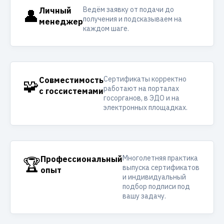
Ведём заявку от подачи до
👤
Личный
получения и подсказываем на
менеджер
каждом шаге.
Сертификаты корректно
🧩
Совместимость
работают на порталах
с госсистемами
госорганов, в ЭДО и на
электронных площадках.
Многолетняя практика
🏆
Профессиональный
выпуска сертификатов
опыт
и индивидуальный
подбор подписи под
вашу задачу.