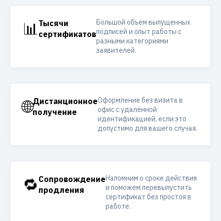
Большой объём выпущенных
📊
Тысячи
подписей и опыт работы с
сертификатов
разными категориями
заявителей.
Оформление без визита в
🌐
Дистанционное
офис с удалённой
получение
идентификацией, если это
допустимо для вашего случая.
Напомним о сроке действия
🔁
Сопровождение
и поможем перевыпустить
продления
сертификат без простоя в
работе.