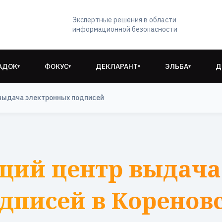
Экспертные решения в области
информационной безопасности
АДОК
ФОКУС
ДЕКЛАРАНТ
ЭЛЬБА
Д
▾
▾
▾
▾
выдача электронных подписей
щий центр выдача
дписей в Коренов