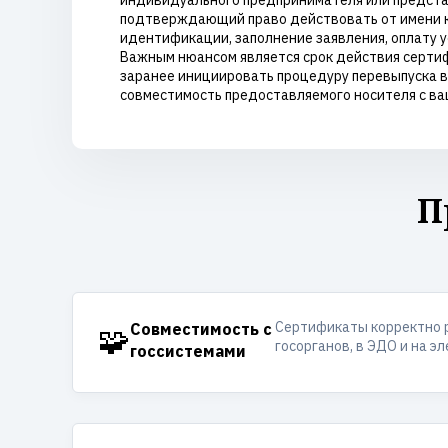
индивидуального предпринимателя или представ
подтверждающий право действовать от имени ко
идентификации, заполнение заявления, оплату ус
Важным нюансом является срок действия сертиф
заранее инициировать процедуру перевыпуска в
совместимость предоставляемого носителя с в
П
Сертификаты корректно 
🧩
Совместимость с
госорганов, в ЭДО и на э
госсистемами