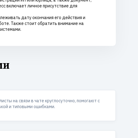
страции ИП или юрлица, а также документ,
есс включает личное присутствие для
леживать дату окончания его действия и
оте. Также стоит обратить внимание на
системами.
ми
исты на связи в чате круглосуточно, помогают с
вкой и типовыми ошибками.