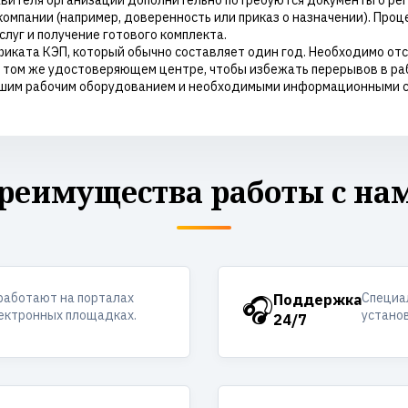
ителя организации дополнительно потребуются документы о реги
мпании (например, доверенность или приказ о назначении). Проц
луг и получение готового комплекта.
иката КЭП, который обычно составляет один год. Необходимо отс
 том же удостоверяющем центре, чтобы избежать перерывов в раб
ашим рабочим оборудованием и необходимыми информационными 
реимущества работы с на
работают на порталах
Специал
🎧
Поддержка
лектронных площадках.
устано
24/7