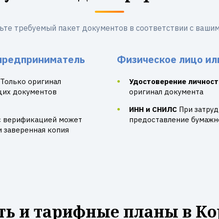
ьте требуемый пакет документов в соответствии с вашим
предприниматель
Физическое лицо ил
Только оригинал
Удостоверение личност
щих документов
оригинал документа
ИНН и СНИЛС
При затру
с верификацией может
предоставление бумажно
и заверенная копия
ть и тарифные планы в Ко