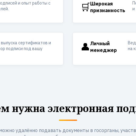
одписей и опыт работы с
П
🛒
Широкая
лей.
и
признанность
 выпуска сертификатов и
Вед
👤
Личный
ор подписи под вашу
на 
менеджер
ем нужна электронная под
можно удалённо подавать документы в госорганы, участво