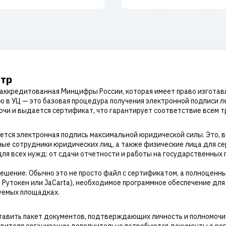
нтр
, аккредитованная Минцифры России, которая имеет право изгот
 в УЦ — это базовая процедура получения электронной подписи ле
ючи и выдается сертификат, что гарантирует соответствие всем 
ется электронная подпись максимальной юридической силы. Это, 
ые сотрудники юридических лиц, а также физические лица для с
ля всех нужд: от сдачи отчетности и работы на государственных п
решение. Обычно это не просто файл с сертификатом, а полноценн
Рутокен или JaCarta), необходимое программное обеспечение для р
буемых площадках.
вить пакет документов, подтверждающих личность и полномочия.