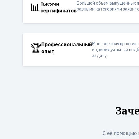
Большой объём выпущенных п
📊
Тысячи
разными категориями заявите
сертификатов
Многолетняя практика
🏆
Профессиональный
индивидуальный подб
опыт
задачу.
Зач
С её помощью 