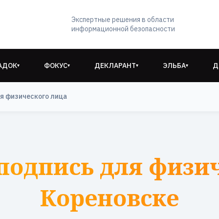
Экспертные решения в области
информационной безопасности
АДОК
ФОКУС
ДЕКЛАРАНТ
ЭЛЬБА
Д
▾
▾
▾
▾
я физического лица
подпись для физич
Кореновске