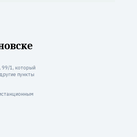
новске
, 99/1, который
и другие пункты
дистанционным