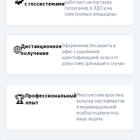
🧩
работают на порталах
с госсистемами
госорганов, в ЭДО и на
электронных площадках.
Оформление без визита в
🌐
Дистанционное
офис с удалённой
получение
идентификацией, если это
допустимо для вашего случая.
Многолетняя практика
🏆
Профессиональный
выпуска сертификатов
опыт
и индивидуальный
подбор подписи под
вашу задачу.