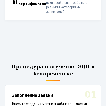
пользователями?
Может ли бухгалтер получить ЭП
на свое имя?
Какая ответственность
предусмотрена за незаконное
использование ЭП?
Как устранить ошибку
"Криптопровайдер не найден"?