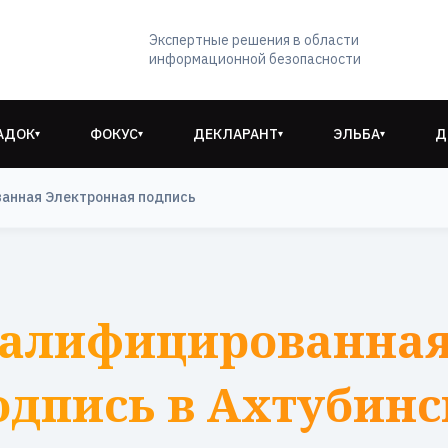
Экспертные решения в области
информационной безопасности
АДОК
ФОКУС
ДЕКЛАРАНТ
ЭЛЬБА
Д
▾
▾
▾
▾
анная Электронная подпись
валифицированная
одпись в Ахтубинс