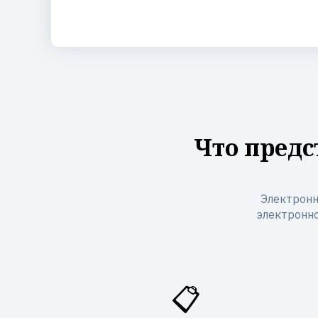
Что предс
Электронн
электронно
📋