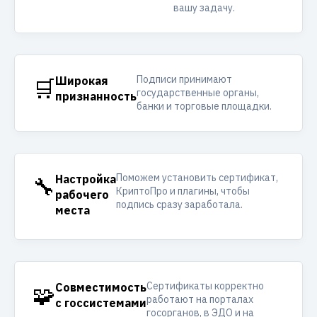
вашу задачу.
Подписи принимают
🛒
Широкая
государственные органы,
признанность
банки и торговые площадки.
Поможем установить сертификат,
🔧
Настройка
КриптоПро и плагины, чтобы
рабочего
подпись сразу заработала.
места
Сертификаты корректно
🧩
Совместимость
работают на порталах
с госсистемами
госорганов, в ЭДО и на