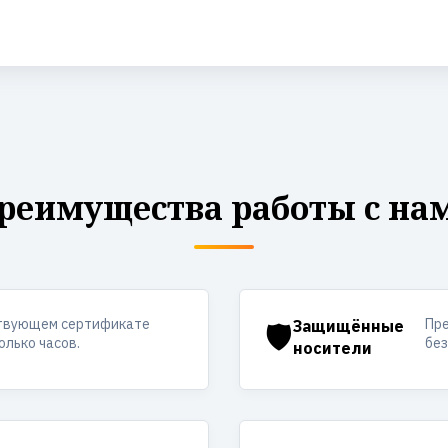
реимущества работы с на
ствующем сертификате
Пр
🛡️
Защищённые
олько часов.
без
носители