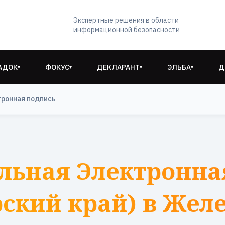
Экспертные решения в области
информационной безопасности
АДОК
ФОКУС
ДЕКЛАРАНТ
ЭЛЬБА
Д
▾
▾
▾
▾
тронная подпись
льная Электронна
ский край) в Жел