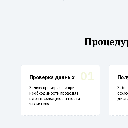
Процеду
01
Проверка данных
Пол
Заявку проверяют и при
Забе
необходимости проводят
офисе
идентификацию личности
диста
заявителя.