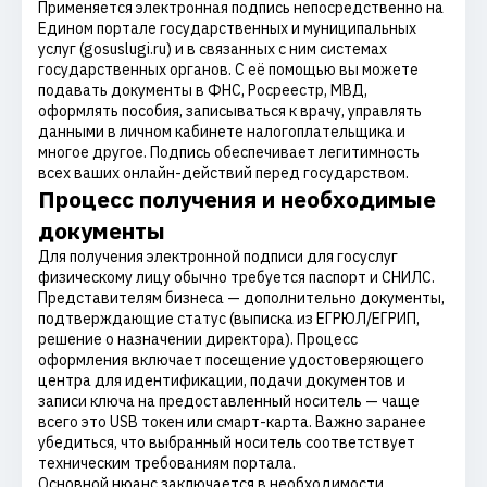
Применяется электронная подпись непосредственно на
Едином портале государственных и муниципальных
услуг (gosuslugi.ru) и в связанных с ним системах
государственных органов. С её помощью вы можете
подавать документы в ФНС, Росреестр, МВД,
оформлять пособия, записываться к врачу, управлять
данными в личном кабинете налогоплательщика и
многое другое. Подпись обеспечивает легитимность
всех ваших онлайн-действий перед государством.
Процесс получения и необходимые
документы
Для получения электронной подписи для госуслуг
физическому лицу обычно требуется паспорт и СНИЛС.
Представителям бизнеса — дополнительно документы,
подтверждающие статус (выписка из ЕГРЮЛ/ЕГРИП,
решение о назначении директора). Процесс
оформления включает посещение удостоверяющего
центра для идентификации, подачи документов и
записи ключа на предоставленный носитель — чаще
всего это USB токен или смарт-карта. Важно заранее
убедиться, что выбранный носитель соответствует
техническим требованиям портала.
Основной нюанс заключается в необходимости