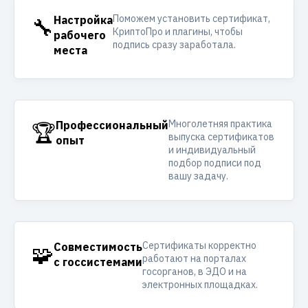
Поможем установить сертификат,
🔧
Настройка
КриптоПро и плагины, чтобы
рабочего
подпись сразу заработала.
места
Многолетняя практика
🏆
Профессиональный
выпуска сертификатов
опыт
и индивидуальный
подбор подписи под
вашу задачу.
Сертификаты корректно
🧩
Совместимость
работают на порталах
с госсистемами
госорганов, в ЭДО и на
электронных площадках.