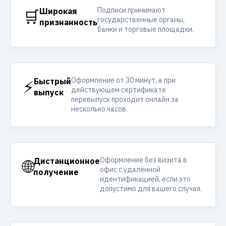
Подписи принимают
🛒
Широкая
государственные органы,
признанность
банки и торговые площадки.
Оформление от 30 минут, а при
⚡
Быстрый
действующем сертификате
выпуск
перевыпуск проходит онлайн за
несколько часов.
Оформление без визита в
🌐
Дистанционное
офис с удалённой
получение
идентификацией, если это
допустимо для вашего случая.