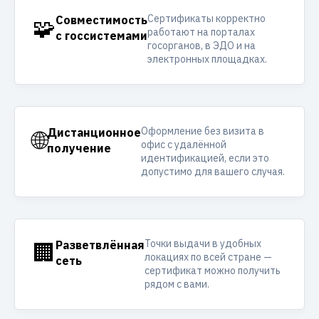
Сертификаты корректно
🧩
Совместимость
работают на порталах
с госсистемами
госорганов, в ЭДО и на
электронных площадках.
Оформление без визита в
🌐
Дистанционное
офис с удалённой
получение
идентификацией, если это
допустимо для вашего случая.
Точки выдачи в удобных
🏢
Разветвлённая
локациях по всей стране —
сеть
сертификат можно получить
рядом с вами.