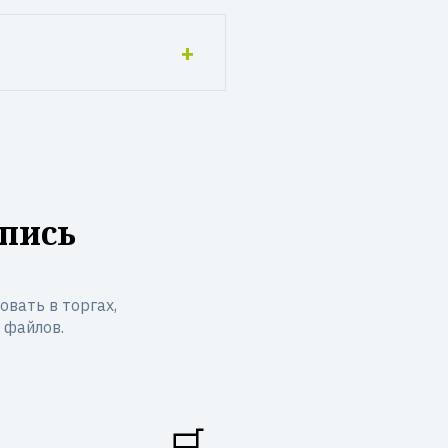
пись
вать в торгах,
 файлов.
🛒