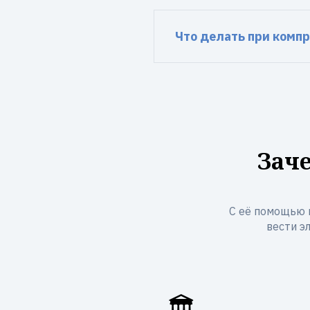
Что делать при комп
Зач
С её помощью 
вести э
🏛️