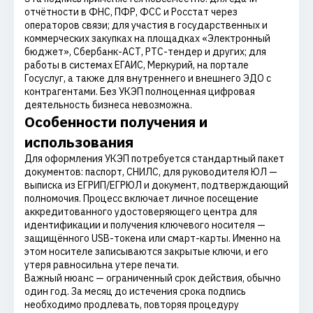
отчётности в ФНС, ПФР, ФСС и Росстат через
операторов связи; для участия в государственных и
коммерческих закупках на площадках «Электронный
бюджет», Сбербанк-АСТ, РТС-тендер и других; для
работы в системах ЕГАИС, Меркурий, на портале
Госуслуг, а также для внутреннего и внешнего ЭДО с
контрагентами. Без УКЭП полноценная цифровая
деятельность бизнеса невозможна.
Особенности получения и
использования
Для оформления УКЭП потребуется стандартный пакет
документов: паспорт, СНИЛС, для руководителя ЮЛ —
выписка из ЕГРИП/ЕГРЮЛ и документ, подтверждающий
полномочия. Процесс включает личное посещение
аккредитованного удостоверяющего центра для
идентификации и получения ключевого носителя —
защищённого USB-токена или смарт-карты. Именно на
этом носителе записываются закрытые ключи, и его
утеря равносильна утере печати.
Важный нюанс — ограниченный срок действия, обычно
один год. За месяц до истечения срока подпись
необходимо продлевать, повторяя процедуру