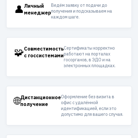
Ведём заявку от подачи до
👤
Личный
получения и подсказываем на
менеджер
каждом шаге.
Сертификаты корректно
🧩
Совместимость
работают на порталах
с госсистемами
госорганов, в ЭДО и на
электронных площадках.
Оформление без визита в
🌐
Дистанционное
офис с удалённой
получение
идентификацией, если это
допустимо для вашего случая.