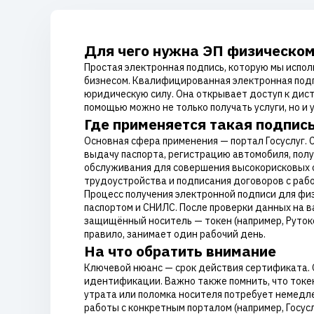
Для чего нужна ЭП физическом
Простая электронная подпись, которую мы испол
бизнесом. Квалифицированная электронная подп
юридическую силу. Она открывает доступ к дис
помощью можно не только получать услуги, но 
Где применяется такая подпис
Основная сфера применения — портал Госуслуг. 
выдачу паспорта, регистрацию автомобиля, полу
обслуживания для совершения высокорисковых оп
трудоустройства и подписания договоров с раб
Процесс получения электронной подписи для фи
паспортом и СНИЛС. После проверки данных на 
защищённый носитель — токен (например, Рутоке
правило, занимает один рабочий день.
На что обратить внимание
Ключевой нюанс — срок действия сертификата. О
идентификации. Важно также помнить, что токе
утрата или поломка носителя потребует немедл
работы с конкретным порталом (например, Госус