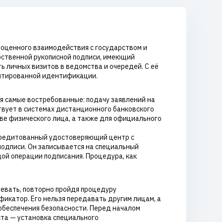
лноценного взаимодействия с государством и
бственной рукописной подписи, имеющий
 личных визитов в ведомства и очередей. С её
антированной идентификации.
ая самые востребованные: подачу заявлений на
ствует в системах дистанционного банковского
ве физического лица, а также для официального
ккредитованный удостоверяющий центр с
подписи. Он записывается на специальный
дой операции подписания. Процедура, как
левать, повторно пройдя процедуру
икатор. Его нельзя передавать другим лицам, а
обеспечения безопасности. Перед началом
ста — установка специального