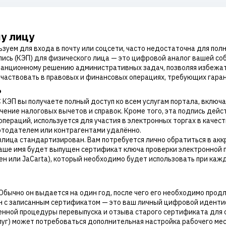
у лицу
ьзуем для входа в почту или соцсети, часто недостаточна для по
ись (КЭП) для физического лица — это цифровой аналог вашей со
танционному решению административных задач, позволяя избежать
и участвовать в правовых и финансовых операциях, требующих гар
ь
С КЭП вы получаете полный доступ ко всем услугам портала, включ
чение налоговых вычетов и справок. Кроме того, эта подпись дей
ераций, используется для участия в электронных торгах в качест
отодателем или контрагентами удалённо.
злица стандартизирован. Вам потребуется лично обратиться в а
ваше имя будет выпущен сертификат ключа проверки электронной 
н или JaCarta), который необходимо будет использовать при каж
бычно он выдается на один год, после чего его необходимо прод
н с записанным сертификатом — это ваш личный цифровой идентиф
енной процедуры перевыпуска и отзыва старого сертификата для 
луг) может потребоваться дополнительная настройка рабочего ме