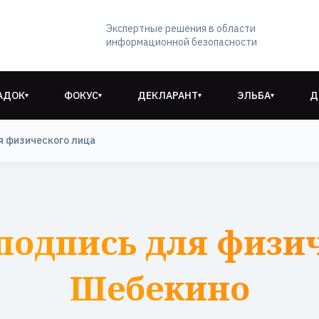
Экспертные решения в области
информационной безопасности
АДОК
ФОКУС
ДЕКЛАРАНТ
ЭЛЬБА
Д
▾
▾
▾
▾
я физического лица
подпись для физич
Шебекино