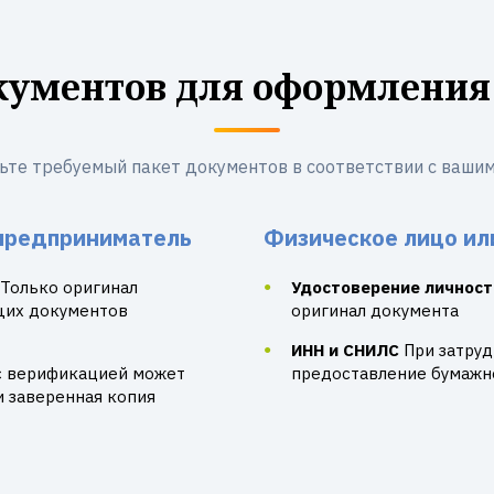
кументов для оформления
ьте требуемый пакет документов в соответствии с вашим
предприниматель
Физическое лицо ил
Только оригинал
Удостоверение личност
щих документов
оригинал документа
ИНН и СНИЛС
При затру
с верификацией может
предоставление бумажно
и заверенная копия