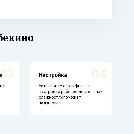
бекино
03
04
а
Настройка
тся
Установите сертификат и
настройте рабочее место — при
сложностях поможет
поддержка.