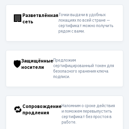
Точки выдачи в удобных
🏢
Разветвлённая
локациях по всей стране —
сеть
сертификат можно получить
рядом с вами.
Предложим
🛡️
Защищённые
сертифицированный токен для
носители
безопасного хранения ключа
подписи.
Напомним о сроке действия
🔁
Сопровождение
и поможем перевыпустить
продления
сертификат без простоя в
работе.