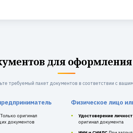
кументов для оформления
ьте требуемый пакет документов в соответствии с вашим
предприниматель
Физическое лицо ил
Только оригинал
Удостоверение личност
щих документов
оригинал документа
ИНН и СНИЛС
При затру