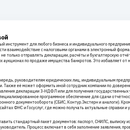
вой
ый инструмент для любого бизнеса и индивидуального предприни
сти взаимодействие с налоговыми органами в электронный форма
е только отправлять декларации, расчёты и бухгалтерскую отчётн
ых аукционах по продаже имущества банкротов. Это избавляет от
очередь, руководителям юридических лиц, индивидуальным предпр
. Также её может оформить иной сотрудник компании по доверенн
авления декларации 3-НДФЛ или для получения государственных у
пециализированное программное обеспечение для сдачи отчётнос
нного документооборота (СБИС, Контур.Экстерн и аналоги). Кроме
йтах ФНС и Госуслуг, где можно получать актуальные справки и у
ить стандартный пакет документов: паспорт, СНИЛС, выписку из 
руководитель. Процесс включает в себя заполнение заявления, про