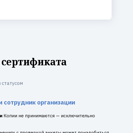
 сертификата
 статусом
и сотрудник организации
и
Копии не принимаются — исключительно
днениях с проверкой анкеты может понадобиться