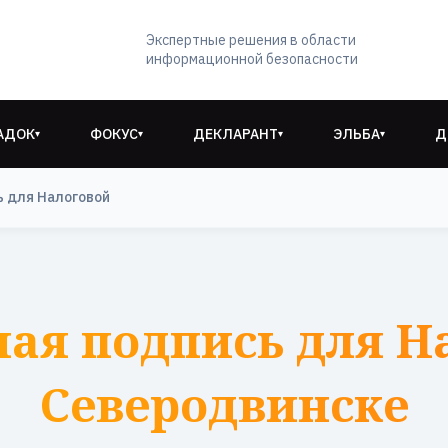
Экспертные решения в области
информационной безопасности
АДОК
ФОКУС
ДЕКЛАРАНТ
ЭЛЬБА
Д
▾
▾
▾
▾
ь для Налоговой
ая подпись для Н
Северодвинске