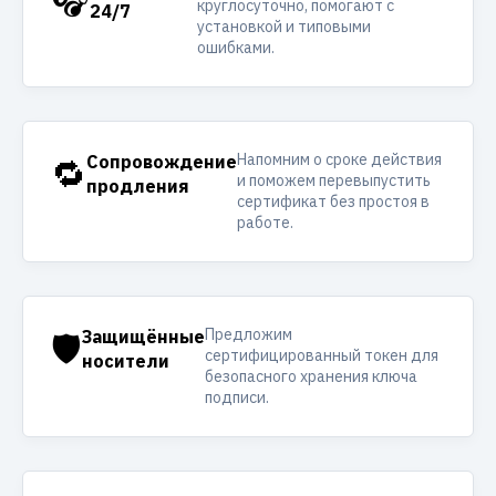
круглосуточно, помогают с
24/7
установкой и типовыми
ошибками.
Напомним о сроке действия
🔁
Сопровождение
и поможем перевыпустить
продления
сертификат без простоя в
работе.
Предложим
🛡️
Защищённые
сертифицированный токен для
носители
безопасного хранения ключа
подписи.