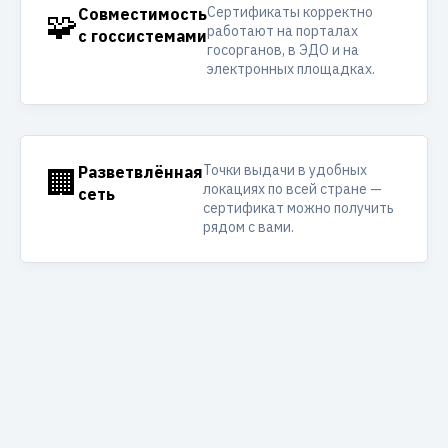
Сертификаты корректно
🧩
Совместимость
работают на порталах
с госсистемами
госорганов, в ЭДО и на
электронных площадках.
Точки выдачи в удобных
🏢
Разветвлённая
локациях по всей стране —
сеть
сертификат можно получить
рядом с вами.