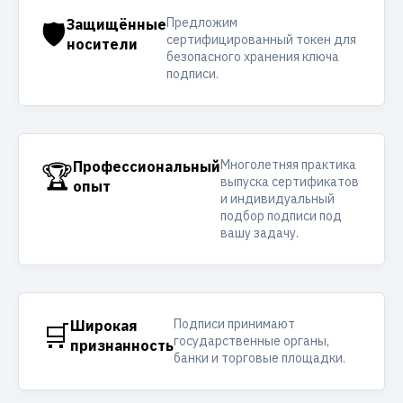
Предложим
🛡️
Защищённые
сертифицированный токен для
носители
безопасного хранения ключа
подписи.
Многолетняя практика
🏆
Профессиональный
выпуска сертификатов
опыт
и индивидуальный
подбор подписи под
вашу задачу.
Подписи принимают
🛒
Широкая
государственные органы,
признанность
банки и торговые площадки.