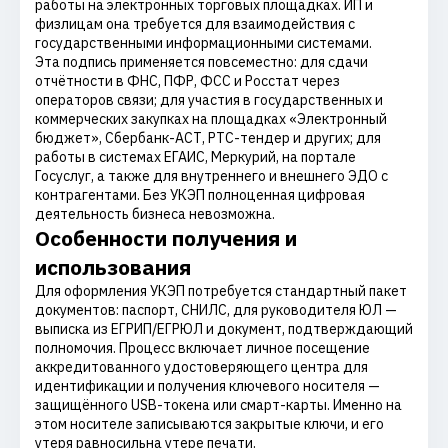
работы на электронных торговых площадках. ИП и
физлицам она требуется для взаимодействия с
государственными информационными системами.
Эта подпись применяется повсеместно: для сдачи
отчётности в ФНС, ПФР, ФСС и Росстат через
операторов связи; для участия в государственных и
коммерческих закупках на площадках «Электронный
бюджет», Сбербанк-АСТ, РТС-тендер и других; для
работы в системах ЕГАИС, Меркурий, на портале
Госуслуг, а также для внутреннего и внешнего ЭДО с
контрагентами. Без УКЭП полноценная цифровая
деятельность бизнеса невозможна.
Особенности получения и
использования
Для оформления УКЭП потребуется стандартный пакет
документов: паспорт, СНИЛС, для руководителя ЮЛ —
выписка из ЕГРИП/ЕГРЮЛ и документ, подтверждающий
полномочия. Процесс включает личное посещение
аккредитованного удостоверяющего центра для
идентификации и получения ключевого носителя —
защищённого USB-токена или смарт-карты. Именно на
этом носителе записываются закрытые ключи, и его
утеря равносильна утере печати.