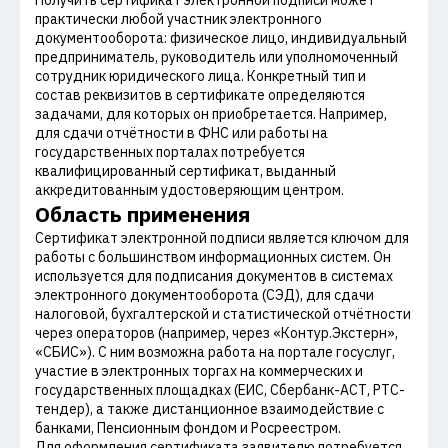
Получить сертификат электронной подписи может
практически любой участник электронного
документооборота: физическое лицо, индивидуальный
предприниматель, руководитель или уполномоченный
сотрудник юридического лица. Конкретный тип и
состав реквизитов в сертификате определяются
задачами, для которых он приобретается. Например,
для сдачи отчётности в ФНС или работы на
государственных порталах потребуется
квалифицированный сертификат, выданный
аккредитованным удостоверяющим центром.
Область применения
Сертификат электронной подписи является ключом для
работы с большинством информационных систем. Он
используется для подписания документов в системах
электронного документооборота (СЭД), для сдачи
налоговой, бухгалтерской и статистической отчётности
через операторов (например, через «Контур.Экстерн»,
«СБИС»). С ним возможна работа на портале госуслуг,
участие в электронных торгах на коммерческих и
государственных площадках (ЕИС, Сбербанк-АСТ, РТС-
тендер), а также дистанционное взаимодействие с
банками, Пенсионным фондом и Росреестром.
Для оформления сертификата заявителю потребуется