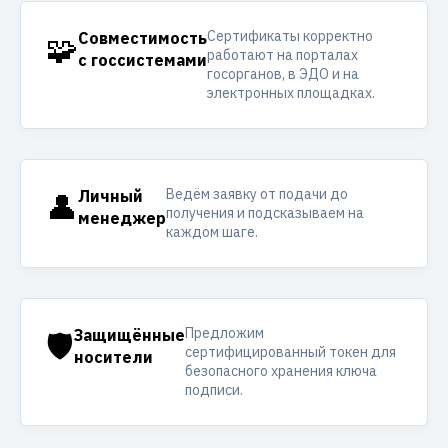
Сертификаты корректно
🧩
Совместимость
работают на порталах
с госсистемами
госорганов, в ЭДО и на
электронных площадках.
Ведём заявку от подачи до
👤
Личный
получения и подсказываем на
менеджер
каждом шаге.
Предложим
🛡️
Защищённые
сертифицированный токен для
носители
безопасного хранения ключа
подписи.