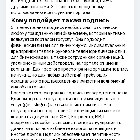
взаимодействовать с налоговой службой, ПФР и
другими органами. Это ключ к полноценному
использованию всех функций портала.
Кому подойдет такая подпись
Эта электронная подпись необходима практически
любому гражданину или бизнесмену, который активно
пользуется порталом госуслуг. Она подходит
физическим лицам для личных нужд, индивидуальным
предпринимателям и руководителям юридических лиц
для бизнес-задач, а также сотрудникам организаций,
уполномоченным действовать на портале от имени
компании. Для простого просмотра информации подпись
не нужна, но для любых действий, требующих
официального подтверждения личности и полномочий,
она обязательна.
Применяется электронная подпись непосредственно на
Едином портале государственных и муниципальных
услуг (gosuslugi.ru) и в связанных с ним системах
государственных органов. С её помощью вы можете
подавать документы в ФНС, Росреестр, МВД,
оформлять пособия, записываться к врачу, управлять
данными в личном кабинете налогоплательщика и
многое другое. Подпись обеспечивает легитимность