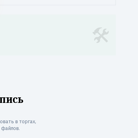
пись
вать в торгах,
 файлов.