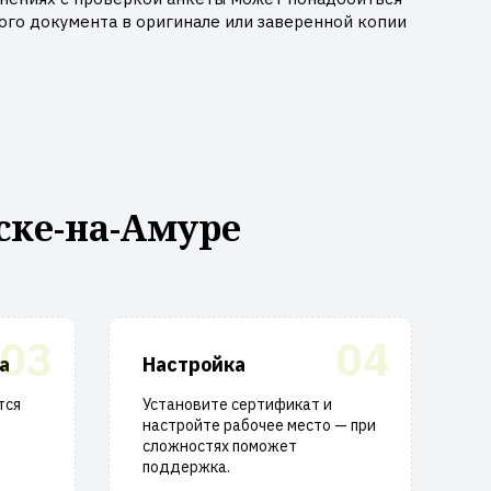
го документа в оригинале или заверенной копии
ске-на-Амуре
03
04
а
Настройка
тся
Установите сертификат и
настройте рабочее место — при
сложностях поможет
поддержка.