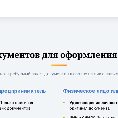
кументов для оформления
ьте требуемый пакет документов в соответствии с вашим
предприниматель
Физическое лицо ил
Только оригинал
Удостоверение личност
щих документов
оригинал документа
ИНН и СНИЛС
При затру