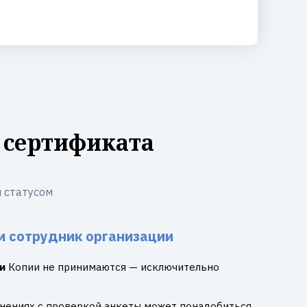
 сертификата
 статусом
и сотрудник организации
и
Копии не принимаются — исключительно
днениях с проверкой анкеты может понадобиться