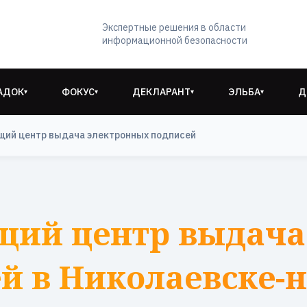
Экспертные решения в области
информационной безопасности
АДОК
ФОКУС
ДЕКЛАРАНТ
ЭЛЬБА
Д
▾
▾
▾
▾
ий центр выдача электронных подписей
щий центр выдача
й в Николаевске-