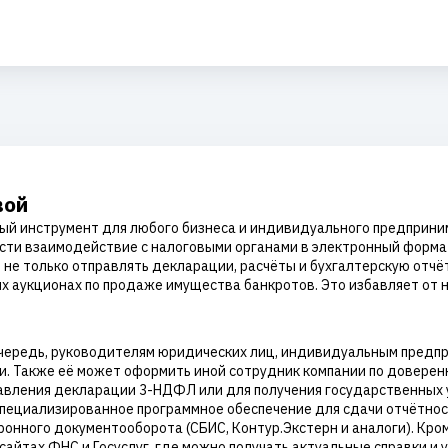
вой
ый инструмент для любого бизнеса и индивидуального предприни
сти взаимодействие с налоговыми органами в электронный форма
е только отправлять декларации, расчёты и бухгалтерскую отчётн
ых аукционах по продаже имущества банкротов. Это избавляет от
очередь, руководителям юридических лиц, индивидуальным предпр
. Также её может оформить иной сотрудник компании по доверенн
авления декларации 3-НДФЛ или для получения государственных у
пециализированное программное обеспечение для сдачи отчётнос
нного документооборота (СБИС, Контур.Экстерн и аналоги). Кроме
йтах ФНС и Госуслуг, где можно получать актуальные справки и у