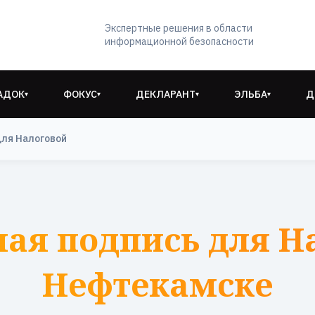
Экспертные решения в области
информационной безопасности
АДОК
ФОКУС
ДЕКЛАРАНТ
ЭЛЬБА
Д
▾
▾
▾
▾
для Налоговой
ая подпись для Н
Нефтекамске