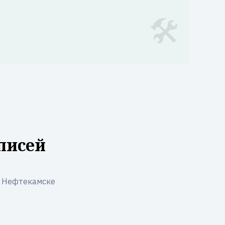
писей
в Нефтекамске