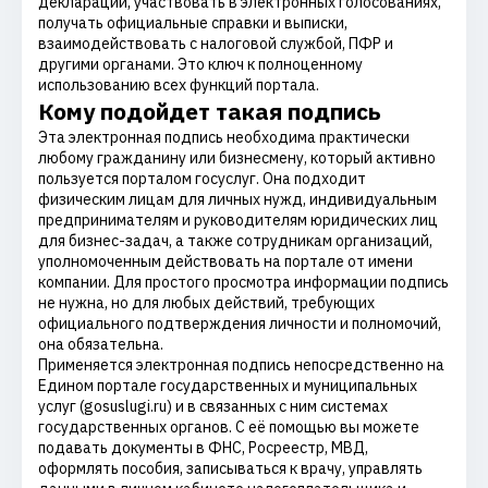
декларации, участвовать в электронных голосованиях,
получать официальные справки и выписки,
взаимодействовать с налоговой службой, ПФР и
другими органами. Это ключ к полноценному
использованию всех функций портала.
Кому подойдет такая подпись
Эта электронная подпись необходима практически
любому гражданину или бизнесмену, который активно
пользуется порталом госуслуг. Она подходит
физическим лицам для личных нужд, индивидуальным
предпринимателям и руководителям юридических лиц
для бизнес-задач, а также сотрудникам организаций,
уполномоченным действовать на портале от имени
компании. Для простого просмотра информации подпись
не нужна, но для любых действий, требующих
официального подтверждения личности и полномочий,
она обязательна.
Применяется электронная подпись непосредственно на
Едином портале государственных и муниципальных
услуг (gosuslugi.ru) и в связанных с ним системах
государственных органов. С её помощью вы можете
подавать документы в ФНС, Росреестр, МВД,
оформлять пособия, записываться к врачу, управлять