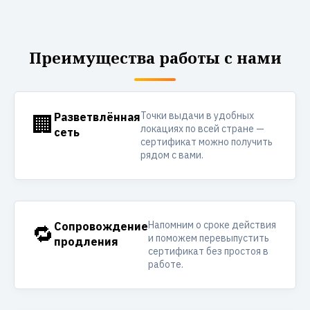
Преимущества работы с нами
Точки выдачи в удобных
🏢
Разветвлённая
локациях по всей стране —
сеть
сертификат можно получить
рядом с вами.
Напомним о сроке действия
🔁
Сопровождение
и поможем перевыпустить
продления
сертификат без простоя в
работе.