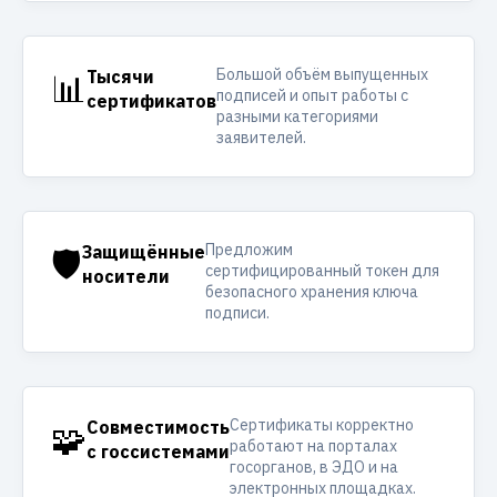
Большой объём выпущенных
📊
Тысячи
подписей и опыт работы с
сертификатов
разными категориями
заявителей.
Предложим
🛡️
Защищённые
сертифицированный токен для
носители
безопасного хранения ключа
подписи.
Сертификаты корректно
🧩
Совместимость
работают на порталах
с госсистемами
госорганов, в ЭДО и на
электронных площадках.