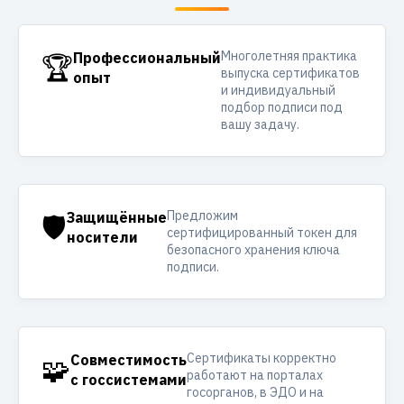
Многолетняя практика
🏆
Профессиональный
выпуска сертификатов
опыт
и индивидуальный
подбор подписи под
вашу задачу.
Предложим
🛡️
Защищённые
сертифицированный токен для
носители
безопасного хранения ключа
подписи.
Сертификаты корректно
🧩
Совместимость
работают на порталах
с госсистемами
госорганов, в ЭДО и на