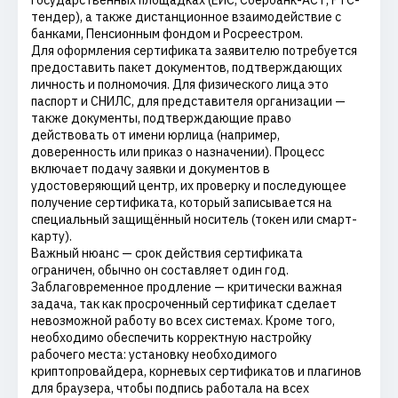
государственных площадках (ЕИС, Сбербанк-АСТ, РТС-
тендер), а также дистанционное взаимодействие с
банками, Пенсионным фондом и Росреестром.
Для оформления сертификата заявителю потребуется
предоставить пакет документов, подтверждающих
личность и полномочия. Для физического лица это
паспорт и СНИЛС, для представителя организации —
также документы, подтверждающие право
действовать от имени юрлица (например,
доверенность или приказ о назначении). Процесс
включает подачу заявки и документов в
удостоверяющий центр, их проверку и последующее
получение сертификата, который записывается на
специальный защищённый носитель (токен или смарт-
карту).
Важный нюанс — срок действия сертификата
ограничен, обычно он составляет один год.
Заблаговременное продление — критически важная
задача, так как просроченный сертификат сделает
невозможной работу во всех системах. Кроме того,
необходимо обеспечить корректную настройку
рабочего места: установку необходимого
криптопровайдера, корневых сертификатов и плагинов
для браузера, чтобы подпись работала на всех