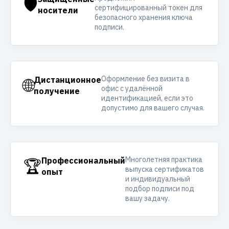
🛡️
сертифицированный токен для
носители
безопасного хранения ключа
подписи.
Оформление без визита в
🌐
Дистанционное
офис с удалённой
получение
идентификацией, если это
допустимо для вашего случая.
Многолетняя практика
🏆
Профессиональный
выпуска сертификатов
опыт
и индивидуальный
подбор подписи под
вашу задачу.