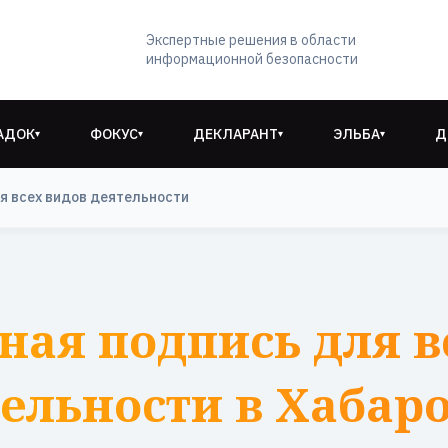
Экспертные решения в области
информационной безопасности
АДОК
ФОКУС
ДЕКЛАРАНТ
ЭЛЬБА
Д
▾
▾
▾
▾
я всех видов деятельности
ная подпись для в
ельности в Хабар