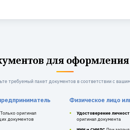
кументов для оформления
ьте требуемый пакет документов в соответствии с вашим
предприниматель
Физическое лицо ил
Только оригинал
Удостоверение личност
щих документов
оригинал документа
ИНН и СНИЛС
При затру