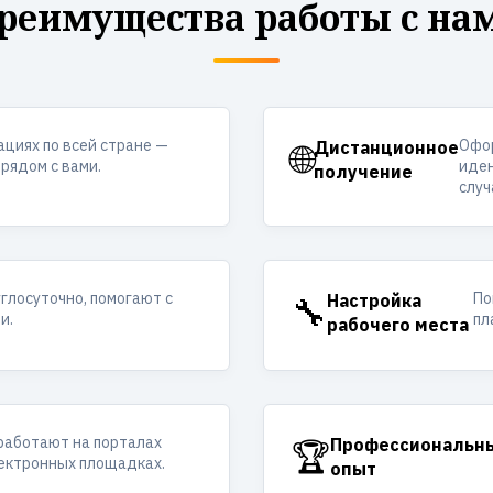
реимущества работы с на
ациях по всей стране —
Офор
🌐
Дистанционное
рядом с вами.
иден
получение
случ
углосуточно, помогают с
По
🔧
Настройка
и.
пл
рабочего места
работают на порталах
🏆
Профессиональн
лектронных площадках.
опыт