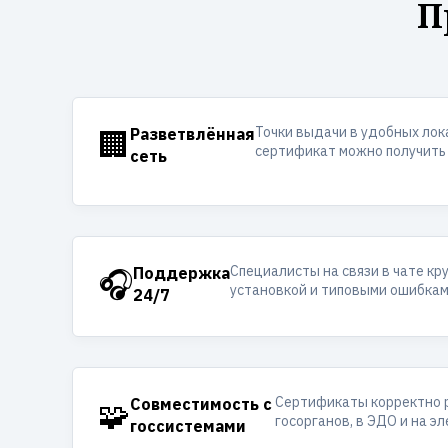
П
Точки выдачи в удобных лок
🏢
Разветвлённая
сертификат можно получить 
сеть
Специалисты на связи в чате кр
🎧
Поддержка
установкой и типовыми ошибкам
24/7
Сертификаты корректно 
🧩
Совместимость с
госорганов, в ЭДО и на э
госсистемами