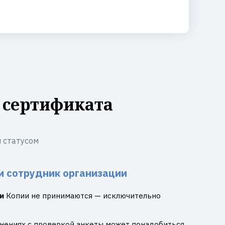
 сертификата
 статусом
и сотрудник организации
и
Копии не принимаются — исключительно
днениях с проверкой анкеты может понадобиться