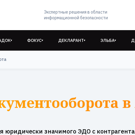
Экспертные решения в области
информационной безопасности
АДОК
ФОКУС
ДЕКЛАРАНТ
ЭЛЬБА
Д
▾
▾
▾
▾
ота
кументооборота в
я юридически значимого ЭДО с контрагент