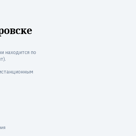
ровске
и находится по
т).
дистанционным
ния