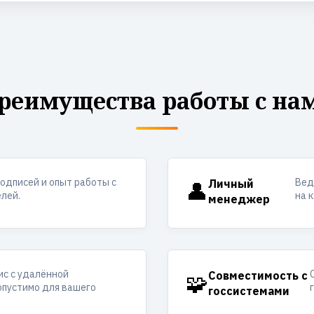
реимущества работы с на
одписей и опыт работы с
Вед
👤
Личный
лей.
на 
менеджер
ис с удалённой
🧩
Совместимость с
опустимо для вашего
госсистемами