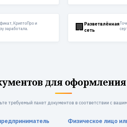
фикат, КриптоПро и
Точ
🏢
Разветвлённая
азу заработала.
сер
сеть
кументов для оформления
ьте требуемый пакет документов в соответствии с вашим
предприниматель
Физическое лицо ил