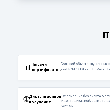
П
Большой объём выпущенных п
📊
Тысячи
разными категориями заявите
сертификатов
Оформление без визита в оф
🌐
Дистанционное
идентификацией, если это д
получение
случая.