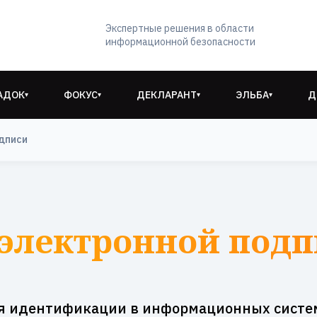
Экспертные решения в области
информационной безопасности
АДОК
ФОКУС
ДЕКЛАРАНТ
ЭЛЬБА
Д
▾
▾
▾
▾
дписи
электронной подп
я идентификации в информационных систе