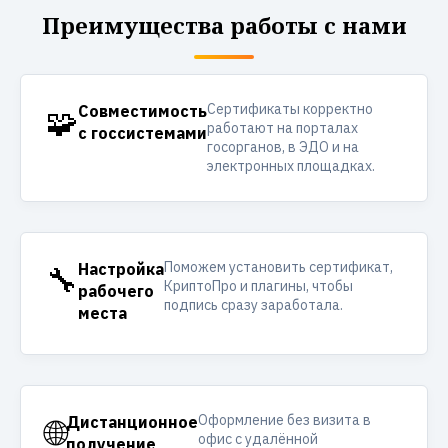
Преимущества работы с нами
Сертификаты корректно
🧩
Совместимость
работают на порталах
с госсистемами
госорганов, в ЭДО и на
электронных площадках.
Поможем установить сертификат,
🔧
Настройка
КриптоПро и плагины, чтобы
рабочего
подпись сразу заработала.
места
Оформление без визита в
🌐
Дистанционное
офис с удалённой
получение